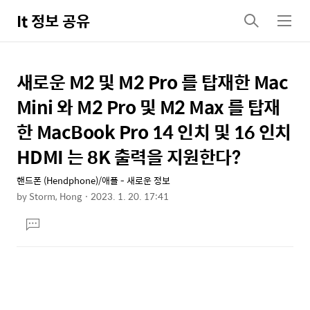
It 정보 공유
검
메
색
뉴
새로운 M2 및 M2 Pro 를 탑재한 Mac
상
본
문
세
Mini 와 M2 Pro 및 M2 Max 를 탑재
제
컨
한 MacBook Pro 14 인치 및 16 인치
목
텐
HDMI 는 8K 출력을 지원한다?
츠
핸드폰 (Hendphone)/애플 - 새로운 정보
by
Storm, Hong
2023. 1. 20. 17:41
본
댓
문
글
달
기