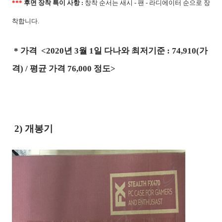
***
후면 장착 특이 사항 :
창착 순서는 새시 -
팬 - 라디에이터 순으로 장
착합니다
.
* 가격 <
2020
년
3
월
1
일 다나와 최저기준
: 74,910(
가
격
) /
평균 가격
76,000
정도>
2) 개봉기