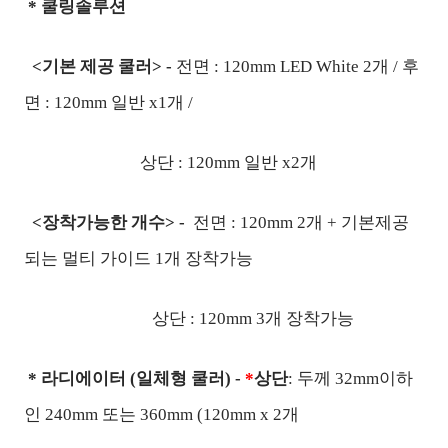
* 쿨링솔루션
<
기본 제공 쿨러
> -
전면
: 120mm LED White 2
개 /
후
면
: 120mm
일반
x1개 /
상단
: 120mm
일반
x2
개
<
장착가능한 개수
> -
전면
: 120mm 2
개
+
기본제공
되는 멀티 가이드
1
개 장착가능
상단
: 120mm 3
개 장착가능
*
라디에이터 (일체형 쿨러) -
*
상단
:
두께
32mm
이하
인
240mm
또는
360mm (120mm x 2
개