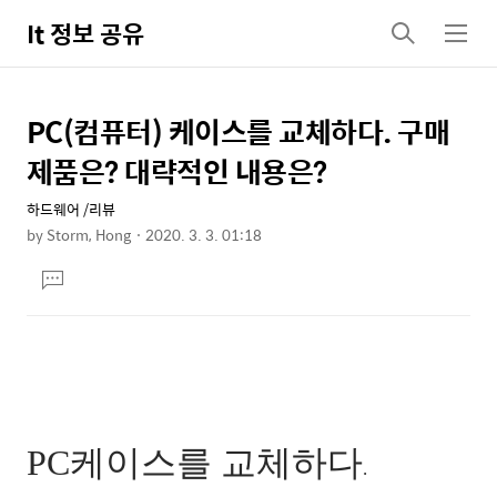
It 정보 공유
검
메
색
뉴
PC(컴퓨터) 케이스를 교체하다. 구매
상
본
문
세
제품은? 대략적인 내용은?
제
컨
목
하드웨어 /리뷰
텐
by
Storm, Hong
2020. 3. 3. 01:18
츠
본
댓
문
글
달
기
PC케이스를 교체하다
.